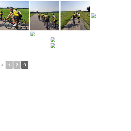
◄
1
2
3