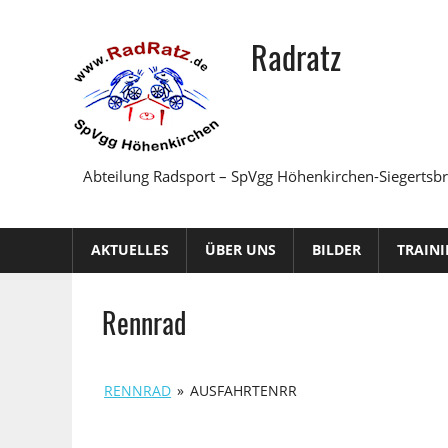
Zum
Inhalt
Radratz
springen
Abteilung Radsport – SpVgg Höhenkirchen-Siegertsb
AKTUELLES
ÜBER UNS
BILDER
TRAIN
Rennrad
RENNRAD
»
AUSFAHRTENRR