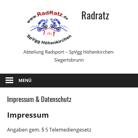
Zum
Radratz
Inhalt
springen
Abteilung Radsport – SpVgg Höhenkirchen-
Siegertsbrunn
MENÜ
Impressum & Datenschutz
Impressum
Angaben gem. § 5 Telemediengesetz