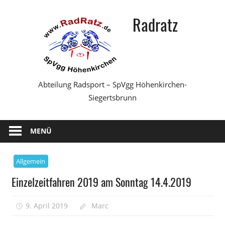
Zum
Radratz
Inhalt
springen
Abteilung Radsport – SpVgg Höhenkirchen-
Siegertsbrunn
MENÜ
Allgemein
Einzelzeitfahren 2019 am Sonntag 14.4.2019
9. April 2019
Marc