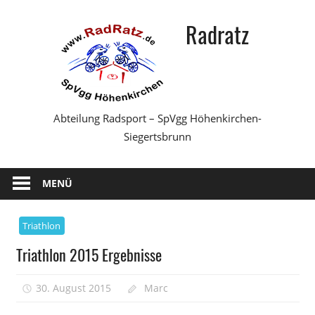
Zum
Radratz
Inhalt
springen
Abteilung Radsport – SpVgg Höhenkirchen-
Siegertsbrunn
MENÜ
Triathlon
Triathlon 2015 Ergebnisse
30. August 2015
Marc